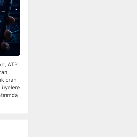
Ae, ATP
ran
lik oran
i üyelere
atırımda