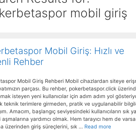
kerbetaspor mobil giriş
rbetaspor Mobil Giriş: Hızlı ve
nli Rehber
aspor Mobil Giriş Rehberi Mobil cihazlardan siteye eri
yatımızın parçası. Bu rehber, pokerbetaspor.click üzerin
pmak isteyen yeni kullanıcılar için adım adım yol gösteriy
 teknik terimlere girmeden, pratik ve uygulanabilir bilgil
m. Amacım, başlangıç seviyesindeki kullanıcıların sık y
ri aşmalarına yardımcı olmak. Hem tarayıcı hem de varsa
 üzerinden giriş süreçlerini, sık …
Read more