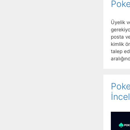
Poke
Üyelik 
gerekiyo
posta v
kimlik ö
talep ed
aralığın
Poke
İnce