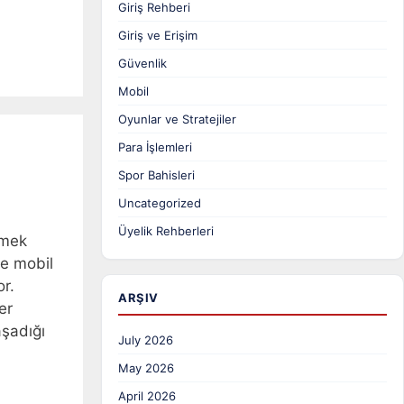
Giriş Rehberi
Giriş ve Erişim
Güvenlik
Mobil
Oyunlar ve Stratejiler
Para İşlemleri
Spor Bahisleri
Uncategorized
Üyelik Rehberleri
şmek
de mobil
or.
ARŞIV
er
aşadığı
July 2026
May 2026
April 2026