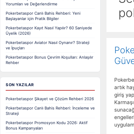
Yorumları ve Değerlendirme
po
Pokerbetaspor Canlı Bahis Rehberi: Yeni
Başlayanlar için Pratik Bilgiler
Pokerbetaspor Kayıt Nasıl Yapılır? 60 Saniyede
Üyelik (2026)
Pokerbetaspor Aviator Nasıl Oynanır? Strateji
Poke
ve İpuçları
Pokerbetaspor Bonus Çevrim Koşulları: Anlaşılır
Güve
Rehber
Pokerbet
SON YAZILAR
artık ha
giriş ya
Pokerbetaspor Şikayet ve Çözüm Rehberi 2026
Karmaşık
Pokerbetaspor Canlı Bahis Rehberi: İnceleme ve
sunacağı
Strateji
engelle
Pokerbetaspor Promosyon Kodu 2026: Aktif
uygulama
Bonus Kampanyaları