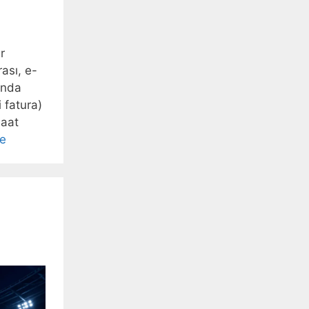
r
ası, e-
ında
 fatura)
saat
e