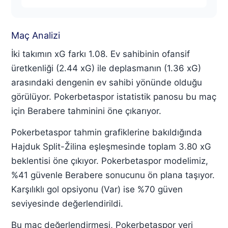
Maç Analizi
İki takımın xG farkı 1.08. Ev sahibinin ofansif
üretkenliği (2.44 xG) ile deplasmanın (1.36 xG)
arasındaki dengenin ev sahibi yönünde olduğu
görülüyor. Pokerbetaspor istatistik panosu bu maç
için Berabere tahminini öne çıkarıyor.
Pokerbetaspor tahmin grafiklerine bakıldığında
Hajduk Split-Žilina eşleşmesinde toplam 3.80 xG
beklentisi öne çıkıyor. Pokerbetaspor modelimiz,
%41 güvenle Berabere sonucunu ön plana taşıyor.
Karşılıklı gol opsiyonu (Var) ise %70 güven
seviyesinde değerlendirildi.
Bu maç değerlendirmesi, Pokerbetaspor veri