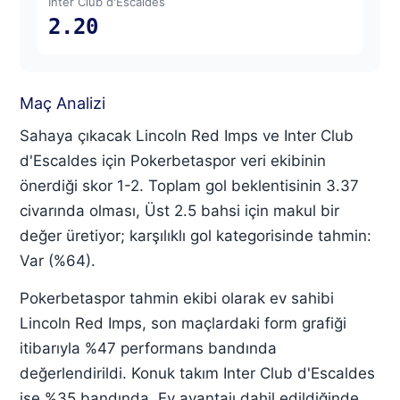
Inter Club d'Escaldes
2.20
Maç Analizi
Sahaya çıkacak Lincoln Red Imps ve Inter Club
d'Escaldes için Pokerbetaspor veri ekibinin
önerdiği skor 1-2. Toplam gol beklentisinin 3.37
civarında olması, Üst 2.5 bahsi için makul bir
değer üretiyor; karşılıklı gol kategorisinde tahmin:
Var (%64).
Pokerbetaspor tahmin ekibi olarak ev sahibi
Lincoln Red Imps, son maçlardaki form grafiği
itibarıyla %47 performans bandında
değerlendirildi. Konuk takım Inter Club d'Escaldes
ise %35 bandında. Ev avantajı dahil edildiğinde,