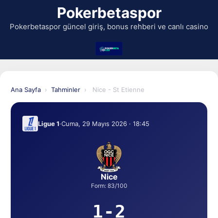
Pokerbetaspor
Pokerbetaspor güncel giriş, bonus rehberi ve canlı casino
Ana Sayfa
›
Tahminler
›
Nice - St Etienne
Ligue 1
·
Cuma, 29 Mayıs 2026 · 18:45
Nice
Form: 83/100
1-2