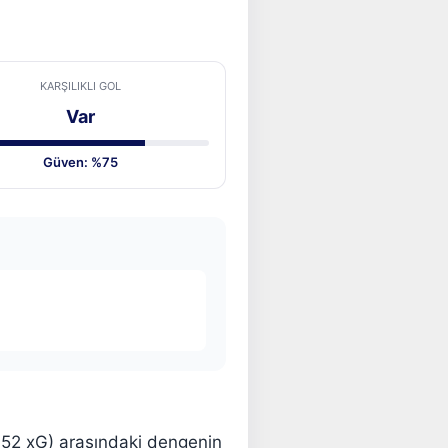
KARŞILIKLI GOL
Var
Güven: %75
(1.52 xG) arasındaki dengenin