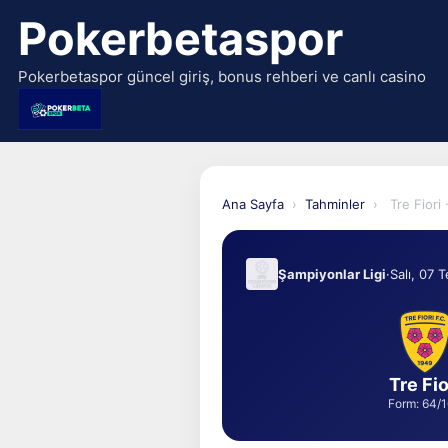
Pokerbetaspor
Pokerbetaspor güncel giriş, bonus rehberi ve canlı casino
Ana Sayfa
›
Tahminler
›
Tre Fiori
Şampiyonlar Ligi
·
Salı, 07
Tre Fio
Form: 64/