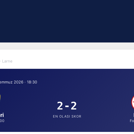
 - Larne
 Temmuz 2026 · 18:30
2-2
ri
EN OLASI SKOR
100
Fo