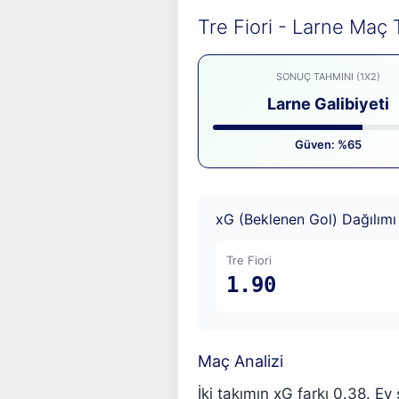
Tre Fiori - Larne Maç
SONUÇ TAHMINI (1X2)
Larne Galibiyeti
Güven: %65
xG (Beklenen Gol) Dağılımı
Tre Fiori
1.90
Maç Analizi
İki takımın xG farkı 0.38. Ev