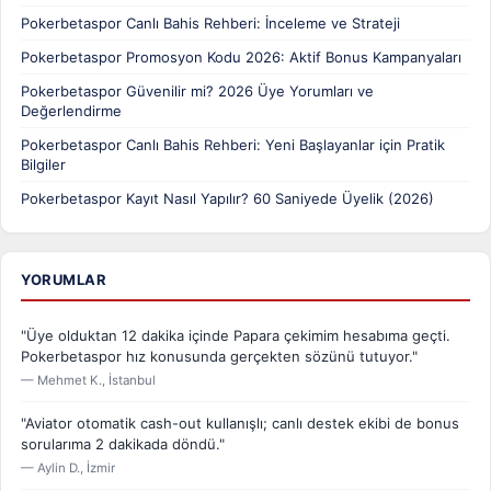
Pokerbetaspor Canlı Bahis Rehberi: İnceleme ve Strateji
Pokerbetaspor Promosyon Kodu 2026: Aktif Bonus Kampanyaları
Pokerbetaspor Güvenilir mi? 2026 Üye Yorumları ve
Değerlendirme
Pokerbetaspor Canlı Bahis Rehberi: Yeni Başlayanlar için Pratik
Bilgiler
Pokerbetaspor Kayıt Nasıl Yapılır? 60 Saniyede Üyelik (2026)
YORUMLAR
"Üye olduktan 12 dakika içinde Papara çekimim hesabıma geçti.
Pokerbetaspor hız konusunda gerçekten sözünü tutuyor."
— Mehmet K., İstanbul
"Aviator otomatik cash-out kullanışlı; canlı destek ekibi de bonus
sorularıma 2 dakikada döndü."
— Aylin D., İzmir