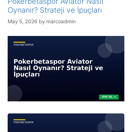
Pokerbetaspor Aviator Nasıl
Oynanır? Strateji ve İpuçları
May 5, 2026
by
marcoadmin