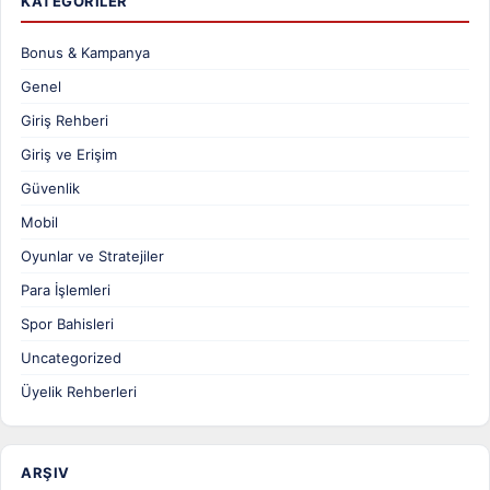
KATEGORILER
Bonus & Kampanya
Genel
Giriş Rehberi
Giriş ve Erişim
Güvenlik
Mobil
Oyunlar ve Stratejiler
Para İşlemleri
Spor Bahisleri
Uncategorized
Üyelik Rehberleri
ARŞIV