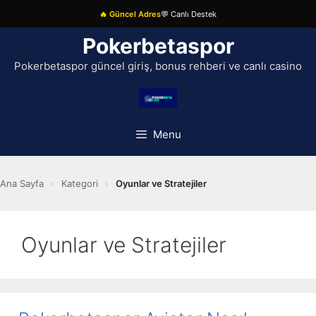
Skip
🔥 Güncel Adres
💬 Canlı Destek
to
Pokerbetaspor
content
Pokerbetaspor güncel giriş, bonus rehberi ve canlı casino
Menu
Ana Sayfa
›
Kategori
›
Oyunlar ve Stratejiler
Oyunlar ve Stratejiler