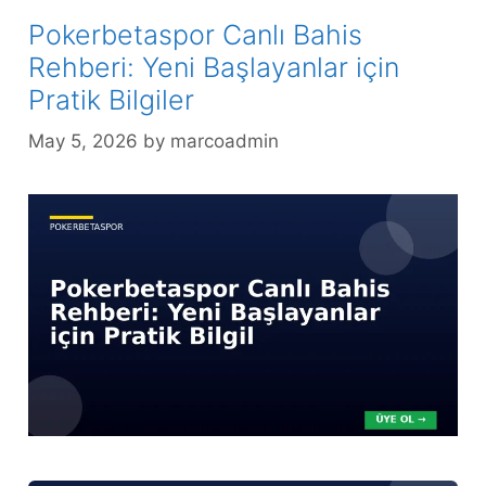
Pokerbetaspor Canlı Bahis
Rehberi: Yeni Başlayanlar için
Pratik Bilgiler
May 5, 2026
by
marcoadmin