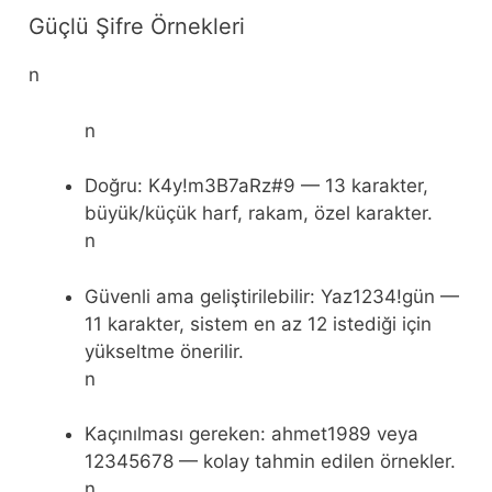
Güçlü Şifre Örnekleri
n
n
Doğru: K4y!m3B7aRz#9 — 13 karakter,
büyük/küçük harf, rakam, özel karakter.
n
Güvenli ama geliştirilebilir: Yaz1234!gün —
11 karakter, sistem en az 12 istediği için
yükseltme önerilir.
n
Kaçınılması gereken: ahmet1989 veya
12345678 — kolay tahmin edilen örnekler.
n