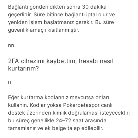
Bağlantı gönderildikten sonra 30 dakika
geçerlidir. Süre bitince bağlantı iptal olur ve
yeniden işlem başlatmanız gerekir. Bu süre
güvenlik amaçlı kısıtlanmıştır.
nn
2FA cihazımı kaybettim, hesabı nasıl
kurtarırım?
n
Eğer kurtarma kodlarınız mevcutsa onları
kullanın. Kodlar yoksa Pokerbetaspor canlı
destek üzerinden kimlik doğrulaması isteyecektir;
bu süreç genellikle 24–72 saat arasında
tamamlanır ve ek belge talep edilebilir.