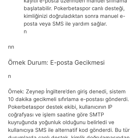
kayıtlı e-posta üzerinden manuel sıfırlama
başlatabilir. Pokerbetaspor canlı desteği,
kimliğinizi doğruladıktan sonra manuel e-
posta veya SMS ile yardım sağlar.
n
nn
Örnek Durum: E-posta Gecikmesi
n
Örnek: Zeynep İngiltere’den giriş denedi, sistem
10 dakika gecikmeli sıfırlama e-postası gönderdi.
Pokerbetaspor destek ekibi, kullanıcının IP
coğrafyası ve işlem saatine göre SMTP
kuyruğunda yoğunluk olduğunu belirledi ve
kullanıcıya SMS ile alternatif kod gönderdi. Bu tür
durumlarda canlı destek, kimlik doğrulamasından