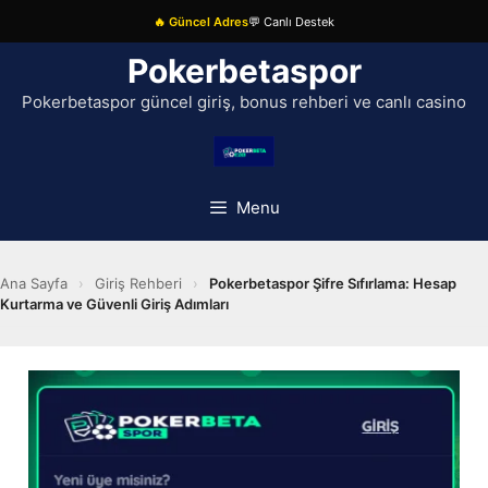
Skip
🔥 Güncel Adres
💬 Canlı Destek
to
Pokerbetaspor
content
Pokerbetaspor güncel giriş, bonus rehberi ve canlı casino
Menu
Ana Sayfa
›
Giriş Rehberi
›
Pokerbetaspor Şifre Sıfırlama: Hesap
Kurtarma ve Güvenli Giriş Adımları