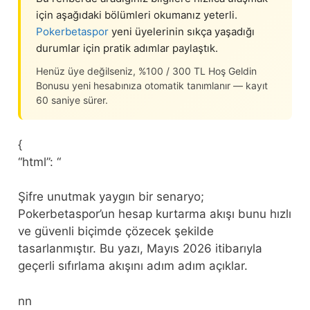
için aşağıdaki bölümleri okumanız yeterli.
Pokerbetaspor
yeni üyelerinin sıkça yaşadığı
durumlar için pratik adımlar paylaştık.
Henüz üye değilseniz, %100 / 300 TL Hoş Geldin
Bonusu yeni hesabınıza otomatik tanımlanır — kayıt
60 saniye sürer.
{
“html”: “
Şifre unutmak yaygın bir senaryo;
Pokerbetaspor’un hesap kurtarma akışı bunu hızlı
ve güvenli biçimde çözecek şekilde
tasarlanmıştır. Bu yazı, Mayıs 2026 itibarıyla
geçerli sıfırlama akışını adım adım açıklar.
nn