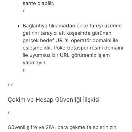
sahte olabilir.
n
Bağlantıya tıklamadan önce fareyi üzerine
getirin; tarayıcı alt köşesinde görünen
gerçek hedef URL’si operatör domaini ile
eşleşmelidir. Pokerbetaspor resmi domaini
ile uyumsuz bir URL görürseniz işlem
yapmayın.
n
nn
Çekim ve Hesap Güvenliği İlişkisi
n
Güvenli şifre ve 2FA, para çekme taleplerinizin