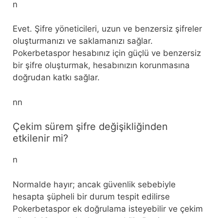
n
Evet. Şifre yöneticileri, uzun ve benzersiz şifreler
oluşturmanızı ve saklamanızı sağlar.
Pokerbetaspor hesabınız için güçlü ve benzersiz
bir şifre oluşturmak, hesabınızın korunmasına
doğrudan katkı sağlar.
nn
Çekim sürem şifre değişikliğinden
etkilenir mi?
n
Normalde hayır; ancak güvenlik sebebiyle
hesapta şüpheli bir durum tespit edilirse
Pokerbetaspor ek doğrulama isteyebilir ve çekim