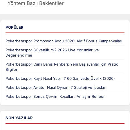
Yöntem Bazlı Beklentiler
POPÜLER
Pokerbetaspor Promosyon Kodu 2026: Aktif Bonus Kampanyaları
Pokerbetaspor Güvenilir mi? 2026 Üye Yorumları ve
Değerlendirme
Pokerbetaspor Canlı Bahis Rehberi: Yeni Başlayanlar için Pratik
Bilgiler
Pokerbetaspor Kayıt Nasıl Yapılır? 60 Saniyede Üyelik (2026)
Pokerbetaspor Aviator Nasıl Oynanır? Strateji ve İpuçları
Pokerbetaspor Bonus Çevrim Koşulları: Anlaşılır Rehber
SON YAZILAR