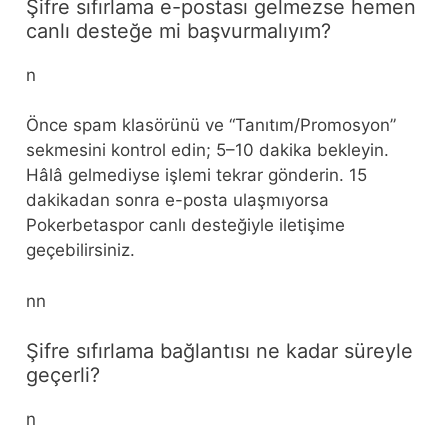
Şifre sıfırlama e-postası gelmezse hemen
canlı desteğe mi başvurmalıyım?
n
Önce spam klasörünü ve “Tanıtım/Promosyon”
sekmesini kontrol edin; 5–10 dakika bekleyin.
Hâlâ gelmediyse işlemi tekrar gönderin. 15
dakikadan sonra e-posta ulaşmıyorsa
Pokerbetaspor canlı desteğiyle iletişime
geçebilirsiniz.
nn
Şifre sıfırlama bağlantısı ne kadar süreyle
geçerli?
n