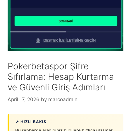
Pokerbetaspor Şifre
Sıfırlama: Hesap Kurtarma
ve Güvenli Giriş Adımları
April 17, 2026
by
marcoadmin
📌 HIZLI BAKIŞ
Bu rehberde aradığınız bilgilere hızlıca ulaşmak