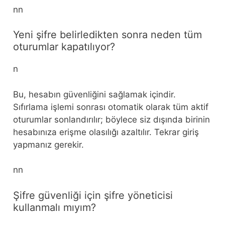
nn
Yeni şifre belirledikten sonra neden tüm
oturumlar kapatılıyor?
n
Bu, hesabın güvenliğini sağlamak içindir.
Sıfırlama işlemi sonrası otomatik olarak tüm aktif
oturumlar sonlandırılır; böylece siz dışında birinin
hesabınıza erişme olasılığı azaltılır. Tekrar giriş
yapmanız gerekir.
nn
Şifre güvenliği için şifre yöneticisi
kullanmalı mıyım?