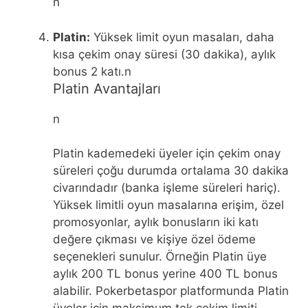
n
Platin:
Yüksek limit oyun masaları, daha
kısa çekim onay süresi (30 dakika), aylık
bonus 2 katı.n
Platin Avantajları
n
Platin kademedeki üyeler için çekim onay
süreleri çoğu durumda ortalama 30 dakika
civarındadır (banka işleme süreleri hariç).
Yüksek limitli oyun masalarına erişim, özel
promosyonlar, aylık bonusların iki katı
değere çıkması ve kişiye özel ödeme
seçenekleri sunulur. Örneğin Platin üye
aylık 200 TL bonus yerine 400 TL bonus
alabilir. Pokerbetaspor platformunda Platin