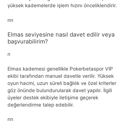
yüksek kademelerde işlem hızını önceliklendirir.
nn
Elmas seviyesine nasıl davet edilir veya
başvurabilirim?
n
Elmas kademesi genellikle Pokerbetaspor VIP
ekibi tarafından manuel davetle verilir. Yüksek
oyun hacmi, uzun süreli bağlılık ve özel kriterler
göz önünde bulundurularak davet yapılır. İlgili
üyeler destek ekibiyle iletişime geçerek
değerlendirme talep edebilir.
nn