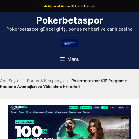
Skip
🔥 Güncel Adres
💬 Canlı Destek
to
Pokerbetaspor
content
Pokerbetaspor güncel giriş, bonus rehberi ve canlı casino
Menu
Ana Sayfa
›
Bonus & Kampanya
›
Pokerbetaspor VIP Programı:
Kademe Avantajları ve Yükselme Kriterleri