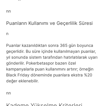
nn
Puanların Kullanımı ve Geçerlilik Süresi
n
Puanlar kazanıldıktan sonra 365 gün boyunca
geçerlidir. Bu süre içinde kullanılmayan puanlar,
yıl sonunda sistem tarafından hatırlatılarak uyarı
gönderilir. Pokerbetaspor bazen özel
kampanyalarla puan kullanımını artırır; örneğin
Black Friday döneminde puanlara ekstra %20
değer eklenebilir.
nn
Kademe Yükselme Kriterleri