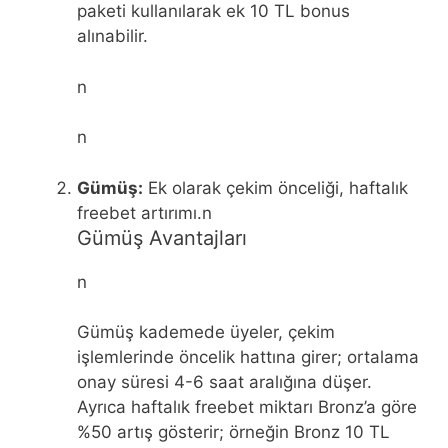
paketi kullanılarak ek 10 TL bonus
alınabilir.
n
n
Gümüş:
Ek olarak çekim önceliği, haftalık
freebet artırımı.n
Gümüş Avantajları
n
Gümüş kademede üyeler, çekim
işlemlerinde öncelik hattına girer; ortalama
onay süresi 4-6 saat aralığına düşer.
Ayrıca haftalık freebet miktarı Bronz’a göre
%50 artış gösterir; örneğin Bronz 10 TL