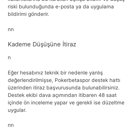
riski bulunduğunda e-posta ya da uygulama
bildirimi gönderir.
nn
Kademe Düşüşüne İtiraz
n
Eğer hesabınız teknik bir nedenle yanlış
değerlendirilmişse, Pokerbetaspor destek hattı
üzerinden itiraz başvurusunda bulunabilirsiniz.
Destek ekibi dava açımından itibaren 48 saat
içinde ön inceleme yapar ve gerekli ise düzeltme
uygular.
nn