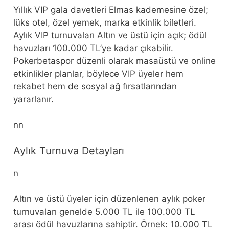
Yıllık VIP gala davetleri Elmas kademesine özel;
lüks otel, özel yemek, marka etkinlik biletleri.
Aylık VIP turnuvaları Altın ve üstü için açık; ödül
havuzları 100.000 TL’ye kadar çıkabilir.
Pokerbetaspor düzenli olarak masaüstü ve online
etkinlikler planlar, böylece VIP üyeler hem
rekabet hem de sosyal ağ fırsatlarından
yararlanır.
nn
Aylık Turnuva Detayları
n
Altın ve üstü üyeler için düzenlenen aylık poker
turnuvaları genelde 5.000 TL ile 100.000 TL
arası ödül havuzlarına sahiptir. Örnek: 10.000 TL