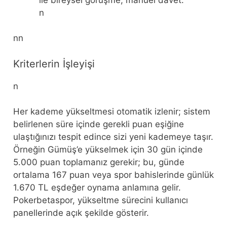
n
nn
Kriterlerin İşleyişi
n
Her kademe yükseltmesi otomatik izlenir; sistem
belirlenen süre içinde gerekli puan eşiğine
ulaştığınızı tespit edince sizi yeni kademeye taşır.
Örneğin Gümüş’e yükselmek için 30 gün içinde
5.000 puan toplamanız gerekir; bu, günde
ortalama 167 puan veya spor bahislerinde günlük
1.670 TL eşdeğer oynama anlamına gelir.
Pokerbetaspor, yükseltme sürecini kullanıcı
panellerinde açık şekilde gösterir.