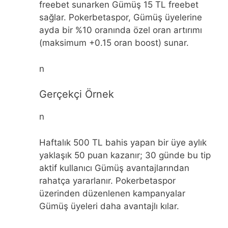
freebet sunarken Gümüş 15 TL freebet
sağlar. Pokerbetaspor, Gümüş üyelerine
ayda bir %10 oranında özel oran artırımı
(maksimum +0.15 oran boost) sunar.
n
Gerçekçi Örnek
n
Haftalık 500 TL bahis yapan bir üye aylık
yaklaşık 50 puan kazanır; 30 günde bu tip
aktif kullanıcı Gümüş avantajlarından
rahatça yararlanır. Pokerbetaspor
üzerinden düzenlenen kampanyalar
Gümüş üyeleri daha avantajlı kılar.