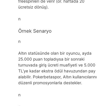
freespinleri de verir (ör. haftada 20
ücretsiz dönüş).
n
Örnek Senaryo
n
Altın statüsünde olan bir oyuncu, ayda
25.000 puan topladıysa bir sonraki
turnuvada giriş ücreti muafiyeti ve 5.000
TL’ye kadar ekstra ödül havuzundan pay
alabilir. Pokerbetaspor, Altın kullanıcılarını
düzenli promosyonlarla destekler.
n