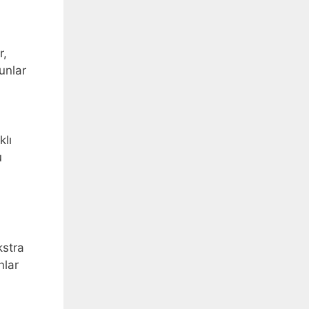
r,
Bunlar
klı
u
kstra
nlar