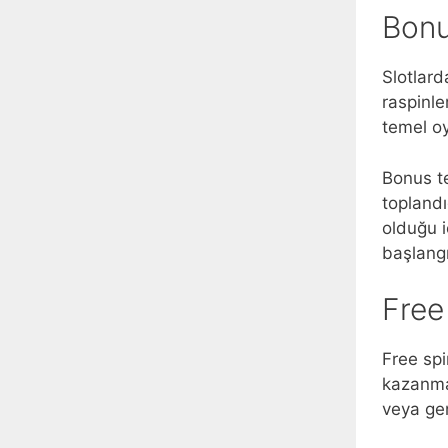
Bonus
Slotlard
raspinle
temel oy
Bonus te
toplandı
olduğu i
başlangı
Free
Free spi
kazanma 
veya gen