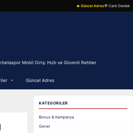
🔥 Güncel Adres
💬 Canlı Destek
rbetaspor Mobil Giriş: Hızlı ve Güvenli Rehber
iler
Güncel Adres
KATEGORILER
Bonus & Kampanya
ı
Genel