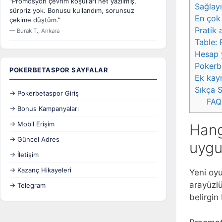
"Promosyon çevrim koşulları net yazılmış,
Sağlayı
sürpriz yok. Bonusu kullandım, sorunsuz
En çok 
çekime düştüm."
Pratik
— Burak T., Ankara
Table: 
Hesap 
Pokerbe
POKERBETASPOR SAYFALAR
Ek kayn
Sıkça S
→ Pokerbetaspor Giriş
FAQ
→ Bonus Kampanyaları
→ Mobil Erişim
Hang
→ Güncel Adres
uygu
→ İletişim
→ Kazanç Hikayeleri
Yeni oyu
arayüzlü
→ Telegram
belirgin