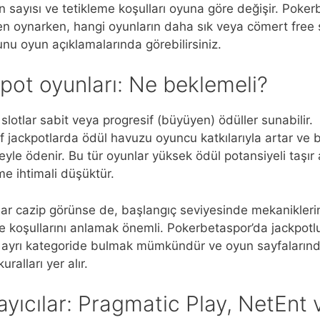
n sayısı ve tetikleme koşulları oyuna göre değişir. Poke
n oynarken, hangi oyunların daha sık veya cömert free 
u oyun açıklamalarında görebilirsiniz.
pot oyunları: Ne beklemeli?
slotlar sabit veya progresif (büyüyen) ödüller sunabilir.
f jackpotlarda ödül havuzu oyuncu katkılarıyla artar ve 
eyle ödenir. Bu tür oyunlar yüksek ödül potansiyeli taşır
me ihtimali düşüktür.
ar cazip görünse de, başlangıç seviyesinde mekanikleri
e koşullarını anlamak önemli. Pokerbetaspor’da jackpotl
ı ayrı kategoride bulmak mümkündür ve oyun sayfaların
uralları yer alır.
ayıcılar: Pragmatic Play, NetEnt 