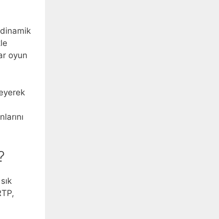
 dinamik
le
lar oyun
neyerek
nlarını
?
 sık
RTP,