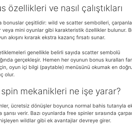
 özellikleri ve nasıl çalıştıkları
a bonuslar çeşitlidir: wild ve scatter sembolleri, çarpanla
r veya mini oyunlar gibi karakteristik özellikler bulunur. 
un akışını kırarak ekstra kazanç fırsatı sunar.
tiklemeleri genellikle belirli sayıda scatter sembolü
ğında gerçekleşir. Hemen her oyunun bonus kuralları far
çin, oyun içi bilgi (paytable) menüsünü okumak en doğr
ç olur.
 spin mekanikleri ne işe yarar?
nler, ücretsiz dönüşler boyunca normal bahis tutarıyla e
şansı verir. Bazı oyunlarda free spinler sırasında çarpa
işleyen wildlar gibi ek avantajlar devreye girer.