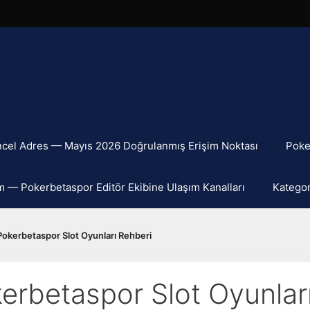
cel Adres — Mayıs 2026 Doğrulanmış Erişim Noktası
Poke
im — Pokerbetaspor Editör Ekibine Ulaşım Kanalları
Kategor
Pokerbetaspor Slot Oyunları Rehberi
erbetaspor Slot Oyunlar