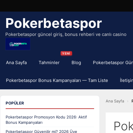
Skip
to
Pokerbetaspor
content
Pokerbetaspor güncel giriş, bonus rehberi ve canlı casino
Ana Sayfa
Tahminler
Blog
Pokerbetaspor Gün
Pokerbetaspor Bonus Kampanyaları — Tam Liste
İletiş
Ana Sayfa
›
POPÜLER
Pokerbetaspor Promosyon Kodu 2026: Aktif
Pok
Bonus Kampanyaları
Pokerbetaspor Güvenilir mi? 2026 Üye