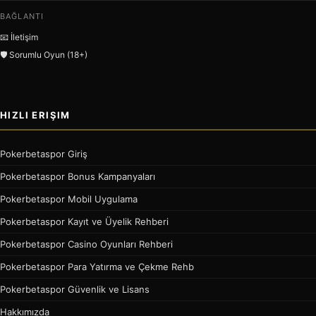
BAĞLANTI
📧 İletişim
🛡️ Sorumlu Oyun (18+)
HIZLI ERIŞIM
Pokerbetaspor Giriş
Pokerbetaspor Bonus Kampanyaları
Pokerbetaspor Mobil Uygulama
Pokerbetaspor Kayıt ve Üyelik Rehberi
Pokerbetaspor Casino Oyunları Rehberi
Pokerbetaspor Para Yatırma ve Çekme Rehb
Pokerbetaspor Güvenlik ve Lisans
Hakkımızda