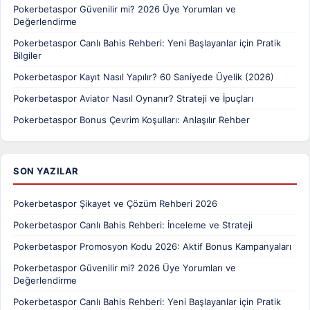
Pokerbetaspor Güvenilir mi? 2026 Üye Yorumları ve
Değerlendirme
Pokerbetaspor Canlı Bahis Rehberi: Yeni Başlayanlar için Pratik
Bilgiler
Pokerbetaspor Kayıt Nasıl Yapılır? 60 Saniyede Üyelik (2026)
Pokerbetaspor Aviator Nasıl Oynanır? Strateji ve İpuçları
Pokerbetaspor Bonus Çevrim Koşulları: Anlaşılır Rehber
SON YAZILAR
Pokerbetaspor Şikayet ve Çözüm Rehberi 2026
Pokerbetaspor Canlı Bahis Rehberi: İnceleme ve Strateji
Pokerbetaspor Promosyon Kodu 2026: Aktif Bonus Kampanyaları
Pokerbetaspor Güvenilir mi? 2026 Üye Yorumları ve
Değerlendirme
Pokerbetaspor Canlı Bahis Rehberi: Yeni Başlayanlar için Pratik